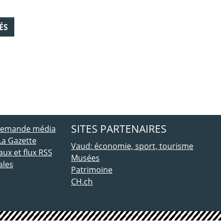
ÉS
ebook
 Twitter
SITES PARTENAIRES
 demande média
La Gazette
Vaud: économie, sport, tourisme
ux et flux RSS
Musées
ales
Patrimoine
CH.ch