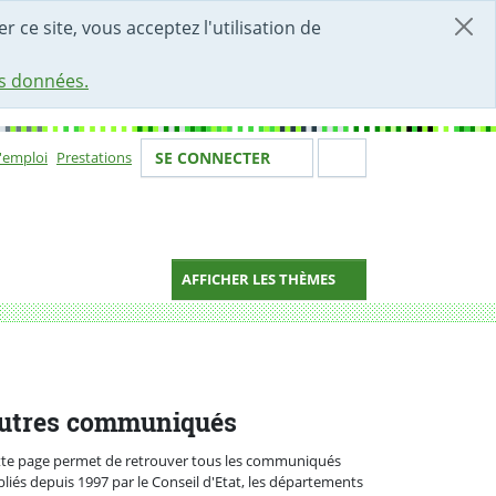
r ce site, vous acceptez l'utilisation de
es données.
Votre identité
Section de 
d'emploi
Prestations
SE CONNECTER
ion
AFFICHER LES THÈMES
utres communiqués
tte page permet de retrouver tous les communiqués
liés depuis 1997 par le Conseil d'Etat, les départements