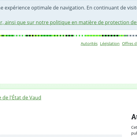
une expérience optimale de navigation. En continuant de visite
r, ainsi que sur notre politique en matière de protection d
Autorités
Législation
Offres 
Sous-navigat
de l'État de Vaud
A
Ce
pub