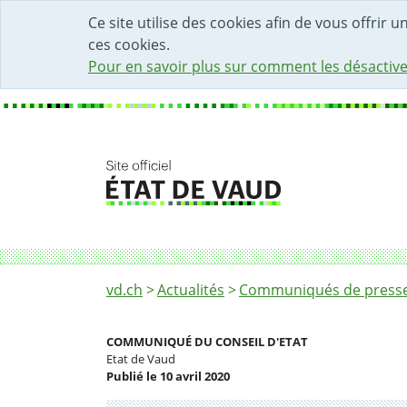
DÉBUT DU CONTENU DE LA PAGE
ACCÈS AU CHAMP DE RECHERCHE
PAGE D'ACCUEIL
FORMULAIRE DE CONTACT
Ce site utilise des cookies afin de vous offrir 
ces cookies.
Pour en savoir plus sur comment les désactive
Fil d'Ariane
Décès de Francis Reusser
vd.ch
Actualités
Communiqués de presse 
COMMUNIQUÉ DU CONSEIL D'ETAT
Etat de Vaud
Publié le 10 avril 2020