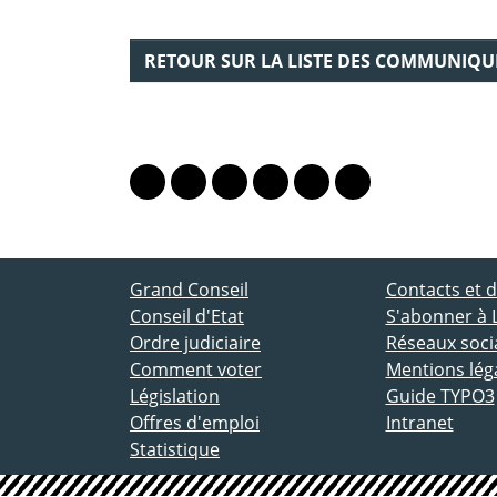
RETOUR SUR LA LISTE DES COMMUNIQU
PARTAGER LA PAGE
Lien vers le profil Mastodon
Lien vers le profil Bluesky
Lien vers le profil Instagram
Lien vers le profil Linkedin
Lien vers le profil Fac
Lien vers le profil
ACCÈS DIRECT
Grand Conseil
Contacts et
Conseil d'Etat
S'abonner à 
Ordre judiciaire
Réseaux socia
Comment voter
Mentions lég
Législation
Guide TYPO3
Offres d'emploi
Intranet
Statistique