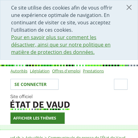
DÉBUT DU CONTENU DE LA PAGE
ACCÈS AU CHAMP DE RECHERCHE
PAGE D'ACCUEIL
FORMULAIRE DE CONTACT
Ce site utilise des cookies afin de vous offrir
une expérience optimale de navigation. En
continuant de visiter ce site, vous acceptez
l'utilisation de ces cookies.
Pour en savoir plus sur comment les
désactiver, ainsi que sur notre politique en
matière de protection des données.
Autorités
Législation
Offres d'emploi
Prestations
Sous-navigation
Votre identité
Secti
SE CONNECTER
AFFICHER LES THÈMES
Fil d'Ariane
vd.ch
Actualités
Communiqués de presse de l'État de Vaud