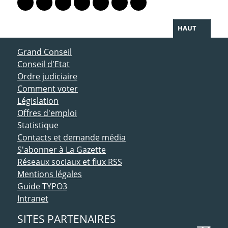
Lien vers le profil Mastodon
Lien vers le profil Bluesky
Lien vers le profil Instagram
Lien vers le profil Linkedin
Lien vers le profil Facebook
Lien vers le profil Twitter
Partager par WhatsAp
HAUT
ACCÈS DIRECT
Grand Conseil
Conseil d'Etat
Ordre judiciaire
Comment voter
Législation
Offres d'emploi
Statistique
Contacts et demande média
S'abonner à La Gazette
Réseaux sociaux et flux RSS
Mentions légales
Guide TYPO3
Intranet
SITES PARTENAIRES