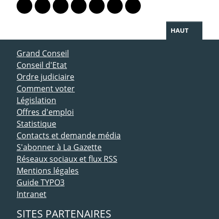
Lien vers le profil Mastodon
Lien vers le profil Bluesky
Lien vers le profil Instagram
Lien vers le profil Linkedin
Lien vers le profil Facebook
Lien vers le profil Twitter
Partager par WhatsAp
HAUT
ACCÈS DIRECT
Grand Conseil
Conseil d'Etat
Ordre judiciaire
Comment voter
Législation
Offres d'emploi
Statistique
Contacts et demande média
S'abonner à La Gazette
Réseaux sociaux et flux RSS
Mentions légales
Guide TYPO3
Intranet
SITES PARTENAIRES