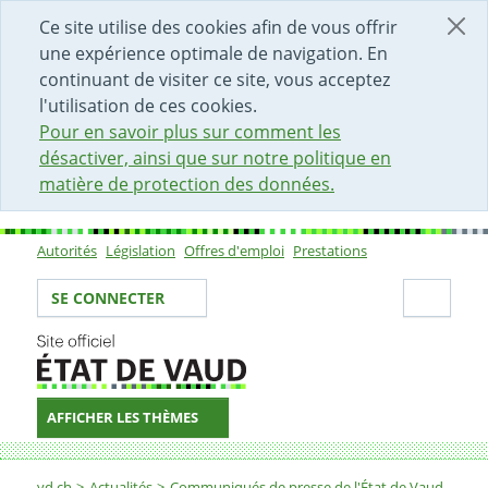
DÉBUT DU CONTENU DE LA PAGE
ACCÈS AU CHAMP DE RECHERCHE
PAGE D'ACCUEIL
FORMULAIRE DE CONTACT
Ce site utilise des cookies afin de vous offrir
une expérience optimale de navigation. En
continuant de visiter ce site, vous acceptez
l'utilisation de ces cookies.
Pour en savoir plus sur comment les
désactiver, ainsi que sur notre politique en
matière de protection des données.
Autorités
Législation
Offres d'emploi
Prestations
Sous-navigation
Votre identité
Secti
SE CONNECTER
AFFICHER LES THÈMES
Fil d'Ariane
vd.ch
Actualités
Communiqués de presse de l'État de Vaud