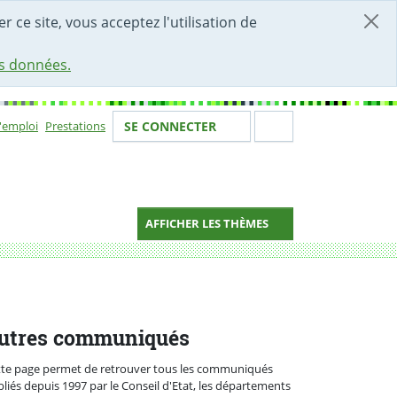
r ce site, vous acceptez l'utilisation de
es données.
Votre identité
Section de 
d'emploi
Prestations
SE CONNECTER
ion
AFFICHER LES THÈMES
utres communiqués
tte page permet de retrouver tous les communiqués
liés depuis 1997 par le Conseil d'Etat, les départements