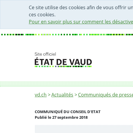
DÉBUT DU CONTENU DE LA PAGE
ACCÈS AU CHAMP DE RECHERCHE
PAGE D'ACCUEIL
FORMULAIRE DE CONTACT
Ce site utilise des cookies afin de vous offrir 
ces cookies.
Pour en savoir plus sur comment les désactive
Fil d'Ariane
Désignation du nouveau secrétaire général 
vd.ch
Actualités
Communiqués de presse 
COMMUNIQUÉ DU CONSEIL D'ETAT
Publié le 27 septembre 2018
Partenaire(s)