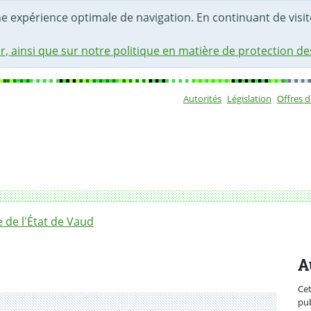
une expérience optimale de navigation. En continuant de visite
r, ainsi que sur notre politique en matière de protection d
Autorités
Législation
Offres 
Sous-navigat
du Département de l’économie, de l’innovation et du sport
de l'État de Vaud
A
Ce
pub