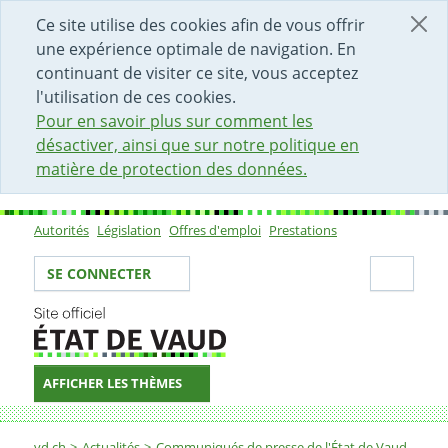
DÉBUT DU CONTENU DE LA PAGE
ACCÈS AU CHAMP DE RECHERCHE
PAGE D'ACCUEIL
FORMULAIRE DE CONTACT
Ce site utilise des cookies afin de vous offrir
une expérience optimale de navigation. En
continuant de visiter ce site, vous acceptez
l'utilisation de ces cookies.
Pour en savoir plus sur comment les
désactiver, ainsi que sur notre politique en
matière de protection des données.
Autorités
Législation
Offres d'emploi
Prestations
Sous-navigation
Votre identité
Secti
SE CONNECTER
AFFICHER LES THÈMES
Fil d'Ariane
vd.ch
Actualités
Communiqués de presse de l'État de Vaud