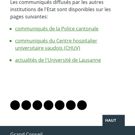
Les communiqués diffusés par les autres
institutions de l'Etat sont disponibles sur les
pages suivantes:
communiqués de la Police cantonale
communiqués du Centre hospitalier
universitaire vaudois (CHUV)
actualités de l'Université de Lausanne
PARTAGER LA PAGE
Lien vers le profil Mastodon
Lien vers le profil Bluesky
Lien vers le profil Instagram
Lien vers le profil Linkedin
Lien vers le profil Facebook
Lien vers le profil Twitter
Partager par WhatsAp
HAUT
ACCÈS DIRECT
Grand Conseil