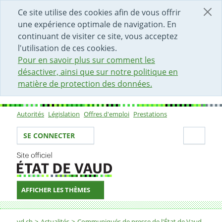
DÉBUT DU CONTENU DE LA PAGE
ACCÈS AU CHAMP DE RECHERCHE
PAGE D'ACCUEIL
FORMULAIRE DE CONTACT
Ce site utilise des cookies afin de vous offrir
une expérience optimale de navigation. En
continuant de visiter ce site, vous acceptez
l'utilisation de ces cookies.
Pour en savoir plus sur comment les
désactiver, ainsi que sur notre politique en
matière de protection des données.
Autorités
Législation
Offres d'emploi
Prestations
Sous-navigation
Votre identité
Secti
SE CONNECTER
AFFICHER LES THÈMES
Fil d'Ariane
vd.ch
Actualités
Communiqués de presse de l'État de Vaud