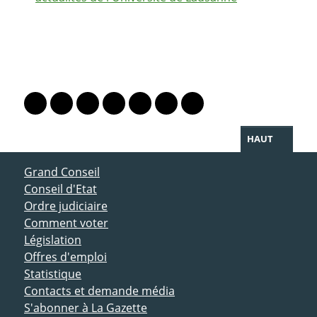
PARTAGER LA PAGE
Lien vers le profil Mastodon
Lien vers le profil Bluesky
Lien vers le profil Instagram
Lien vers le profil Linkedin
Lien vers le profil Facebook
Lien vers le profil Twitter
Partager par WhatsAp
HAUT
ACCÈS DIRECT
Grand Conseil
Conseil d'Etat
Ordre judiciaire
Comment voter
Législation
Offres d'emploi
Statistique
Contacts et demande média
S'abonner à La Gazette