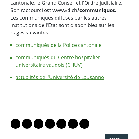
cantonale, le Grand Conseil et l'Ordre judiciaire.
Son raccourci est www.vd.ch
/communiques.
Les communiqués diffusés par les autres
institutions de l'Etat sont disponibles sur les
pages suivantes:
communiqués de la Police cantonale
communiqués du Centre hospitalier
universitaire vaudois (CHUV)
actualités de l'Université de Lausanne
PARTAGER LA PAGE
Lien vers le profil Mastodon
Lien vers le profil Bluesky
Lien vers le profil Instagram
Lien vers le profil Linkedin
Lien vers le profil Facebook
Lien vers le profil Twitter
Partager par WhatsAp