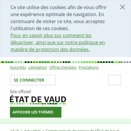
DÉBUT DU CONTENU DE LA PAGE
ACCÈS AU CHAMP DE RECHERCHE
PAGE D'ACCUEIL
FORMULAIRE DE CONTACT
Ce site utilise des cookies afin de vous offrir
une expérience optimale de navigation. En
continuant de visiter ce site, vous acceptez
l'utilisation de ces cookies.
Pour en savoir plus sur comment les
désactiver, ainsi que sur notre politique en
matière de protection des données.
Autorités
Législation
Offres d'emploi
Prestations
Sous-navigation
Votre identité
Secti
SE CONNECTER
AFFICHER LES THÈMES
Fil d'Ariane
vd.ch
Actualités
Communiqués de presse de l'État de Vaud