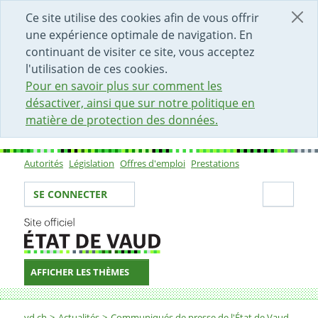
DÉBUT DU CONTENU DE LA PAGE
ACCÈS AU CHAMP DE RECHERCHE
PAGE D'ACCUEIL
FORMULAIRE DE CONTACT
Ce site utilise des cookies afin de vous offrir
une expérience optimale de navigation. En
continuant de visiter ce site, vous acceptez
l'utilisation de ces cookies.
Pour en savoir plus sur comment les
désactiver, ainsi que sur notre politique en
matière de protection des données.
Autorités
Législation
Offres d'emploi
Prestations
Sous-navigation
Votre identité
Secti
SE CONNECTER
AFFICHER LES THÈMES
Fil d'Ariane
vd.ch
Actualités
Communiqués de presse de l'État de Vaud