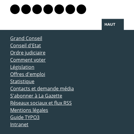
Lien vers le profil Mastodon
Lien vers le profil Bluesky
Lien vers le profil Instagram
Lien vers le profil Linkedin
Lien vers le profil Facebook
Lien vers le profil Twitter
Partager par WhatsAp
HAUT
ACCÈS DIRECT
Grand Conseil
Conseil d'Etat
Ordre judiciaire
Comment voter
Législation
Offres d'emploi
Statistique
Contacts et demande média
S'abonner à La Gazette
Réseaux sociaux et flux RSS
Mentions légales
Guide TYPO3
Intranet