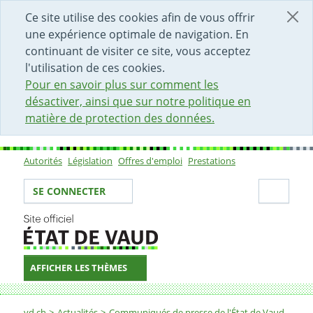
DÉBUT DU CONTENU DE LA PAGE
ACCÈS AU CHAMP DE RECHERCHE
PAGE D'ACCUEIL
FORMULAIRE DE CONTACT
Ce site utilise des cookies afin de vous offrir
une expérience optimale de navigation. En
continuant de visiter ce site, vous acceptez
l'utilisation de ces cookies.
Pour en savoir plus sur comment les
désactiver, ainsi que sur notre politique en
matière de protection des données.
Autorités
Législation
Offres d'emploi
Prestations
Sous-navigation
Votre identité
Secti
SE CONNECTER
AFFICHER LES THÈMES
Fil d'Ariane
vd.ch
Actualités
Communiqués de presse de l'État de Vaud