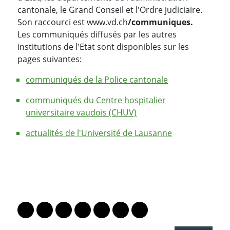
cantonale, le Grand Conseil et l'Ordre judiciaire.
Son raccourci est www.vd.ch
/communiques.
Les communiqués diffusés par les autres
institutions de l'Etat sont disponibles sur les
pages suivantes:
communiqués de la Police cantonale
communiqués du Centre hospitalier
universitaire vaudois (CHUV)
actualités de l'Université de Lausanne
PARTAGER LA PAGE
Lien vers le profil Mastodon
Lien vers le profil Bluesky
Lien vers le profil Instagram
Lien vers le profil Linkedin
Lien vers le profil Facebook
Lien vers le profil Twitter
Partager par WhatsAp