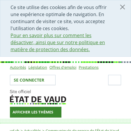
DÉBUT DU CONTENU DE LA PAGE
ACCÈS AU CHAMP DE RECHERCHE
PAGE D'ACCUEIL
FORMULAIRE DE CONTACT
Ce site utilise des cookies afin de vous offrir
une expérience optimale de navigation. En
continuant de visiter ce site, vous acceptez
l'utilisation de ces cookies.
Pour en savoir plus sur comment les
désactiver, ainsi que sur notre politique en
matière de protection des données.
Autorités
Législation
Offres d'emploi
Prestations
Sous-navigation
Votre identité
Secti
SE CONNECTER
AFFICHER LES THÈMES
Fil d'Ariane
vd.ch
Actualités
Communiqués de presse de l'État de Vaud