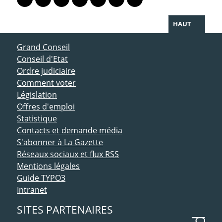
Lien vers le profil Mastodon
Lien vers le profil Bluesky
Lien vers le profil Instagram
Lien vers le profil Linkedin
Lien vers le profil Facebook
Lien vers le profil Twitter
Partager par WhatsAp
HAUT
ACCÈS DIRECT
Grand Conseil
Conseil d'Etat
Ordre judiciaire
Comment voter
Législation
Offres d'emploi
Statistique
Contacts et demande média
S'abonner à La Gazette
Réseaux sociaux et flux RSS
Mentions légales
Guide TYPO3
Intranet
SITES PARTENAIRES