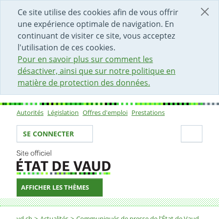
DÉBUT DU CONTENU DE LA PAGE
ACCÈS AU CHAMP DE RECHERCHE
PAGE D'ACCUEIL
FORMULAIRE DE CONTACT
Ce site utilise des cookies afin de vous offrir
une expérience optimale de navigation. En
continuant de visiter ce site, vous acceptez
l'utilisation de ces cookies.
Pour en savoir plus sur comment les
désactiver, ainsi que sur notre politique en
matière de protection des données.
Autorités
Législation
Offres d'emploi
Prestations
Sous-navigation
Votre identité
Secti
SE CONNECTER
AFFICHER LES THÈMES
Fil d'Ariane
vd.ch
Actualités
Communiqués de presse de l'État de Vaud