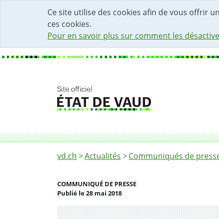
DÉBUT DU CONTENU DE LA PAGE
ACCÈS AU CHAMP DE RECHERCHE
PAGE D'ACCUEIL
FORMULAIRE DE CONTACT
Ce site utilise des cookies afin de vous offrir 
ces cookies.
Pour en savoir plus sur comment les désactive
Fil d'Ariane
Horaire 2019: soirées et travaux ne doiven
vd.ch
Actualités
Communiqués de presse 
COMMUNIQUÉ DE PRESSE
Publié le 28 mai 2018
Partenaire(s)