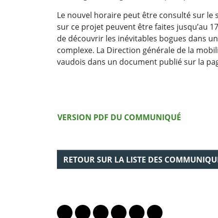
Le nouvel horaire peut être consulté sur le
sur ce projet peuvent être faites jusqu’au
de découvrir les inévitables bogues dans u
complexe. La Direction générale de la mobi
vaudois dans un document publié sur la pag
Version PDF
VERSION PDF DU COMMUNIQUÉ
RETOUR SUR LA LISTE DES COMMUNIQU
PARTAGER LA PAGE
Lien vers le profil Mastodon
Lien vers le profil Bluesky
Lien vers le profil Instagram
Lien vers le profil Linkedin
Lien vers le profil Fac
Lien vers le profil