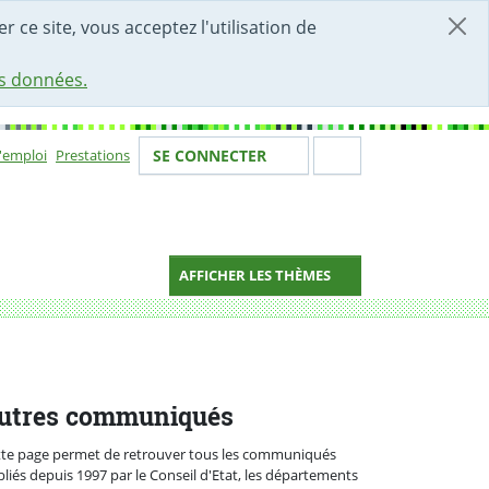
r ce site, vous acceptez l'utilisation de
es données.
Votre identité
Section de 
d'emploi
Prestations
SE CONNECTER
ion
AFFICHER LES THÈMES
ns
utres communiqués
tte page permet de retrouver tous les communiqués
liés depuis 1997 par le Conseil d'Etat, les départements