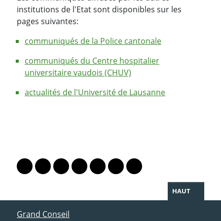
institutions de l'Etat sont disponibles sur les
pages suivantes:
communiqués de la Police cantonale
communiqués du Centre hospitalier
universitaire vaudois (CHUV)
actualités de l'Université de Lausanne
PARTAGER LA PAGE
Lien vers le profil Mastodon
Lien vers le profil Bluesky
Lien vers le profil Instagram
Lien vers le profil Linkedin
Lien vers le profil Facebook
Lien vers le profil Twitter
Partager par WhatsAp
HAUT
ACCÈS DIRECT
Grand Conseil