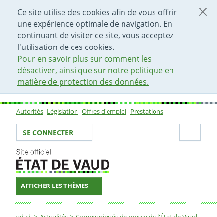
DÉBUT DU CONTENU DE LA PAGE
ACCÈS AU CHAMP DE RECHERCHE
PAGE D'ACCUEIL
FORMULAIRE DE CONTACT
Ce site utilise des cookies afin de vous offrir
une expérience optimale de navigation. En
continuant de visiter ce site, vous acceptez
l'utilisation de ces cookies.
Pour en savoir plus sur comment les
désactiver, ainsi que sur notre politique en
matière de protection des données.
Autorités
Législation
Offres d'emploi
Prestations
Sous-navigation
Votre identité
Secti
SE CONNECTER
AFFICHER LES THÈMES
Fil d'Ariane
vd.ch
Actualités
Communiqués de presse de l'État de Vaud