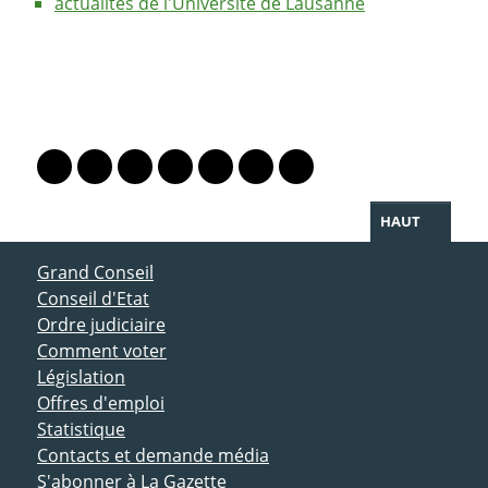
actualités de l'Université de Lausanne
PARTAGER LA PAGE
Lien vers le profil Mastodon
Lien vers le profil Bluesky
Lien vers le profil Instagram
Lien vers le profil Linkedin
Lien vers le profil Facebook
Lien vers le profil Twitter
Partager par WhatsAp
HAUT
ACCÈS DIRECT
Grand Conseil
Conseil d'Etat
Ordre judiciaire
Comment voter
Législation
Offres d'emploi
Statistique
Contacts et demande média
S'abonner à La Gazette