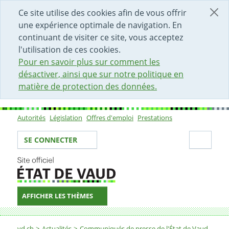
DÉBUT DU CONTENU DE LA PAGE
ACCÈS AU CHAMP DE RECHERCHE
PAGE D'ACCUEIL
FORMULAIRE DE CONTACT
Ce site utilise des cookies afin de vous offrir
une expérience optimale de navigation. En
continuant de visiter ce site, vous acceptez
l'utilisation de ces cookies.
Pour en savoir plus sur comment les
désactiver, ainsi que sur notre politique en
matière de protection des données.
Autorités
Législation
Offres d'emploi
Prestations
Sous-navigation
Votre identité
Secti
SE CONNECTER
AFFICHER LES THÈMES
Fil d'Ariane
vd.ch
Actualités
Communiqués de presse de l'État de Vaud