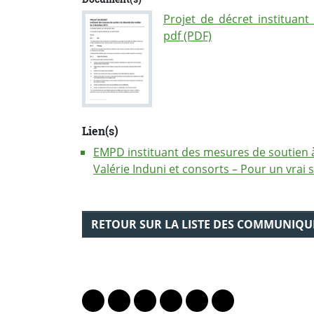
Projet_de_décret_instituant
pdf (PDF)
Lien(s)
EMPD instituant des mesures de soutien à 
Valérie Induni et consorts – Pour un vrai
RETOUR SUR LA LISTE DES COMMUNIQU
PARTAGER LA PAGE
Lien vers le profil Mastodon
Lien vers le profil Bluesky
Lien vers le profil Instagram
Lien vers le profil Linkedin
Lien vers le profil Fac
Lien vers le profil