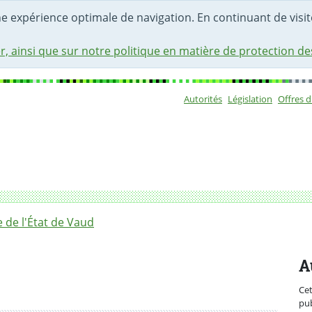
une expérience optimale de navigation. En continuant de visite
r, ainsi que sur notre politique en matière de protection d
Autorités
Législation
Offres 
Sous-navigat
at passe d’abord par la jeunesse et différents soutiens ciblé
de l'État de Vaud
A
Ce
pub