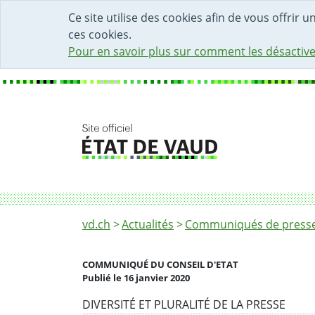
DÉBUT DU CONTENU DE LA PAGE
ACCÈS AU CHAMP DE RECHERCHE
PAGE D'ACCUEIL
FORMULAIRE DE CONTACT
Ce site utilise des cookies afin de vous offrir 
ces cookies.
Pour en savoir plus sur comment les désactive
Fil d'Ariane
L’aide aux médias voulue par le Conseil d’Ét
vd.ch
Actualités
Communiqués de presse 
COMMUNIQUÉ DU CONSEIL D'ETAT
Publié le 16 janvier 2020
Partenaire(s)
DIVERSITÉ ET PLURALITÉ DE LA PRESSE