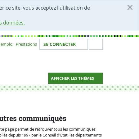
r ce site, vous acceptez l'utilisation de
es données.
Votre identité
Section de 
d'emploi
Prestations
SE CONNECTER
ion
AFFICHER LES THÈMES
s
utres communiqués
tte page permet de retrouver tous les communiqués
liés depuis 1997 par le Conseil d'Etat, les départements