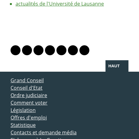
actualités de l'Université de Lausanne
PARTAGER LA PAGE
Lien vers le profil Mastodon
Lien vers le profil Bluesky
Lien vers le profil Instagram
Lien vers le profil Linkedin
Lien vers le profil Facebook
Lien vers le profil Twitter
Partager par WhatsAp
HAUT
ACCÈS DIRECT
Grand Conseil
Conseil d'Etat
Ordre judiciaire
Comment voter
Législation
Offres d'emploi
Statistique
Contacts et demande média