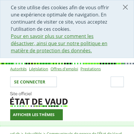
DÉBUT DU CONTENU DE LA PAGE
ACCÈS AU CHAMP DE RECHERCHE
PAGE D'ACCUEIL
FORMULAIRE DE CONTACT
Ce site utilise des cookies afin de vous offrir
une expérience optimale de navigation. En
continuant de visiter ce site, vous acceptez
l'utilisation de ces cookies.
Pour en savoir plus sur comment les
désactiver, ainsi que sur notre politique en
matière de protection des données.
Autorités
Législation
Offres d'emploi
Prestations
Sous-navigation
Votre identité
Secti
SE CONNECTER
AFFICHER LES THÈMES
Fil d'Ariane
vd.ch
Actualités
Communiqués de presse de l'État de Vaud