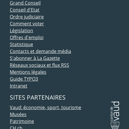
ACCÈS DIRECT
Grand Conseil
Conseil d'Etat
Ordre judiciaire
Comment voter
Législation
Offres d'emploi
Statistique
Contacts et demande média
S'abonner à La Gazette
Réseaux sociaux et flux RSS
Mentions légales
Guide TYPO3
Intranet
SITES PARTENAIRES
Vaud: économie, sport, tourisme
Musées
Patrimoine
CH.ch