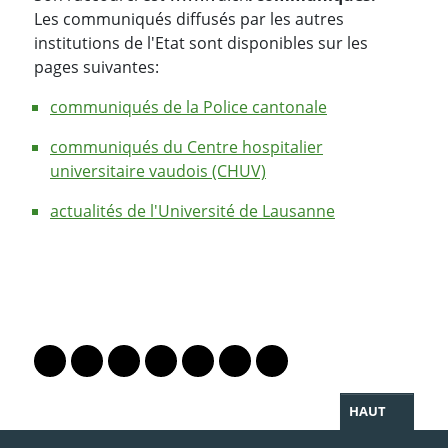
Les communiqués diffusés par les autres
institutions de l'Etat sont disponibles sur les
pages suivantes:
communiqués de la Police cantonale
communiqués du Centre hospitalier
universitaire vaudois (CHUV)
actualités de l'Université de Lausanne
PARTAGER LA PAGE
Lien vers le profil Mastodon
Lien vers le profil Bluesky
Lien vers le profil Instagram
Lien vers le profil Linkedin
Lien vers le profil Facebook
Lien vers le profil Twitter
Partager par WhatsAp
HAUT