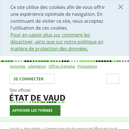
DÉBUT DU CONTENU DE LA PAGE
ACCÈS AU CHAMP DE RECHERCHE
PAGE D'ACCUEIL
FORMULAIRE DE CONTACT
Ce site utilise des cookies afin de vous offrir
une expérience optimale de navigation. En
continuant de visiter ce site, vous acceptez
l'utilisation de ces cookies.
Pour en savoir plus sur comment les
désactiver, ainsi que sur notre politique en
matière de protection des données.
Autorités
Législation
Offres d'emploi
Prestations
Sous-navigation
Votre identité
Secti
SE CONNECTER
AFFICHER LES THÈMES
Fil d'Ariane
vd.ch
Actualités
Communiqués de presse de l'État de Vaud