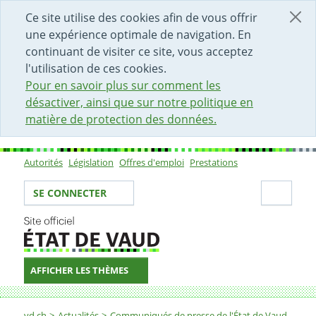
DÉBUT DU CONTENU DE LA PAGE
ACCÈS AU CHAMP DE RECHERCHE
PAGE D'ACCUEIL
FORMULAIRE DE CONTACT
Ce site utilise des cookies afin de vous offrir
une expérience optimale de navigation. En
continuant de visiter ce site, vous acceptez
l'utilisation de ces cookies.
Pour en savoir plus sur comment les
désactiver, ainsi que sur notre politique en
matière de protection des données.
Autorités
Législation
Offres d'emploi
Prestations
Sous-navigation
Votre identité
Secti
SE CONNECTER
AFFICHER LES THÈMES
Fil d'Ariane
vd.ch
Actualités
Communiqués de presse de l'État de Vaud