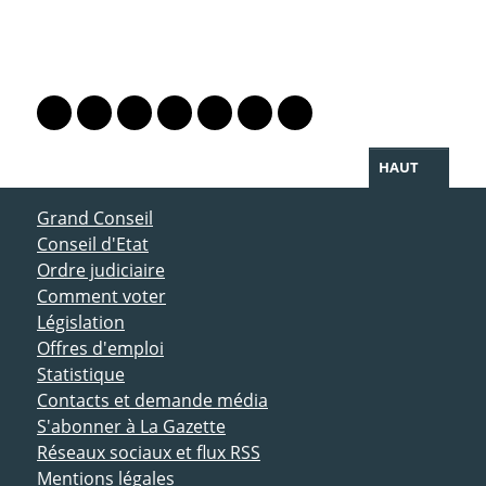
PARTAGER LA PAGE
Lien vers le profil Mastodon
Lien vers le profil Bluesky
Lien vers le profil Instagram
Lien vers le profil Linkedin
Lien vers le profil Facebook
Lien vers le profil Twitter
Partager par WhatsAp
HAUT
ACCÈS DIRECT
Grand Conseil
Conseil d'Etat
Ordre judiciaire
Comment voter
Législation
Offres d'emploi
Statistique
Contacts et demande média
S'abonner à La Gazette
Réseaux sociaux et flux RSS
Mentions légales