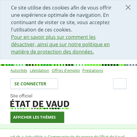
DÉBUT DU CONTENU DE LA PAGE
ACCÈS AU CHAMP DE RECHERCHE
PAGE D'ACCUEIL
FORMULAIRE DE CONTACT
Ce site utilise des cookies afin de vous offrir
une expérience optimale de navigation. En
continuant de visiter ce site, vous acceptez
l'utilisation de ces cookies.
Pour en savoir plus sur comment les
désactiver, ainsi que sur notre politique en
matière de protection des données.
Autorités
Législation
Offres d'emploi
Prestations
Sous-navigation
Votre identité
Secti
SE CONNECTER
AFFICHER LES THÈMES
Fil d'Ariane
vd.ch
Actualités
Communiqués de presse de l'État de Vaud