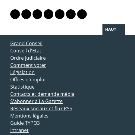
PARTAGER LA PAGE
Lien vers le profil Mastodon
Lien vers le profil Bluesky
Lien vers le profil Instagram
Lien vers le profil Linkedin
Lien vers le profil Facebook
Lien vers le profil Twitter
Partager par WhatsAp
HAUT
ACCÈS DIRECT
Grand Conseil
Conseil d'Etat
Ordre judiciaire
Comment voter
Législation
Offres d'emploi
Statistique
Contacts et demande média
S'abonner à La Gazette
Réseaux sociaux et flux RSS
Mentions légales
Guide TYPO3
Intranet