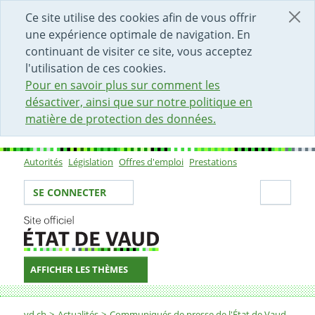
DÉBUT DU CONTENU DE LA PAGE
ACCÈS AU CHAMP DE RECHERCHE
PAGE D'ACCUEIL
FORMULAIRE DE CONTACT
Ce site utilise des cookies afin de vous offrir
une expérience optimale de navigation. En
continuant de visiter ce site, vous acceptez
l'utilisation de ces cookies.
Pour en savoir plus sur comment les
désactiver, ainsi que sur notre politique en
matière de protection des données.
Autorités
Législation
Offres d'emploi
Prestations
Sous-navigation
Votre identité
Secti
SE CONNECTER
AFFICHER LES THÈMES
Fil d'Ariane
vd.ch
Actualités
Communiqués de presse de l'État de Vaud