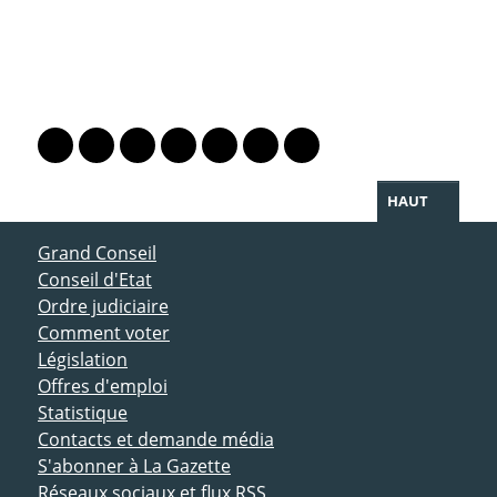
PARTAGER LA PAGE
Lien vers le profil Mastodon
Lien vers le profil Bluesky
Lien vers le profil Instagram
Lien vers le profil Linkedin
Lien vers le profil Facebook
Lien vers le profil Twitter
Partager par WhatsAp
HAUT
ACCÈS DIRECT
Grand Conseil
Conseil d'Etat
Ordre judiciaire
Comment voter
Législation
Offres d'emploi
Statistique
Contacts et demande média
S'abonner à La Gazette
Réseaux sociaux et flux RSS