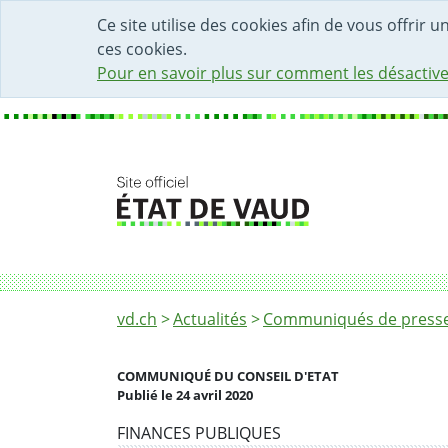
DÉBUT DU CONTENU DE LA PAGE
ACCÈS AU CHAMP DE RECHERCHE
PAGE D'ACCUEIL
FORMULAIRE DE CONTACT
Ce site utilise des cookies afin de vous offrir 
ces cookies.
Pour en savoir plus sur comment les désactive
Fil d'Ariane
Le Contrôle cantonal des finances assurera 
vd.ch
Actualités
Communiqués de presse 
COMMUNIQUÉ DU CONSEIL D'ETAT
Publié le 24 avril 2020
Partenaire(s)
FINANCES PUBLIQUES