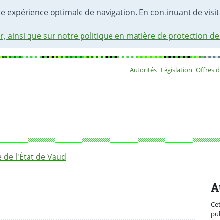
une expérience optimale de navigation. En continuant de visite
r, ainsi que sur notre politique en matière de protection d
Autorités
Législation
Offres 
Sous-navigat
le suivi des dépenses liées au COVID-19
de l'État de Vaud
A
Ce
pub