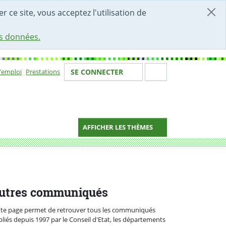
r ce site, vous acceptez l'utilisation de
es données.
Votre identité
Section de 
d'emploi
Prestations
SE CONNECTER
ion
AFFICHER LES THÈMES
utres communiqués
tte page permet de retrouver tous les communiqués
liés depuis 1997 par le Conseil d'Etat, les départements