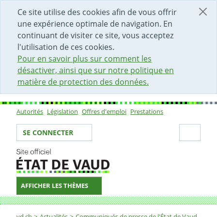
DÉBUT DU CONTENU DE LA PAGE
ACCÈS AU CHAMP DE RECHERCHE
PAGE D'ACCUEIL
FORMULAIRE DE CONTACT
Ce site utilise des cookies afin de vous offrir
une expérience optimale de navigation. En
continuant de visiter ce site, vous acceptez
l'utilisation de ces cookies.
Pour en savoir plus sur comment les
désactiver, ainsi que sur notre politique en
matière de protection des données.
Autorités
Législation
Offres d'emploi
Prestations
Sous-navigation
Votre identité
Secti
SE CONNECTER
AFFICHER LES THÈMES
Fil d'Ariane
vd.ch
Actualités
Communiqués de presse de l'État de Vaud