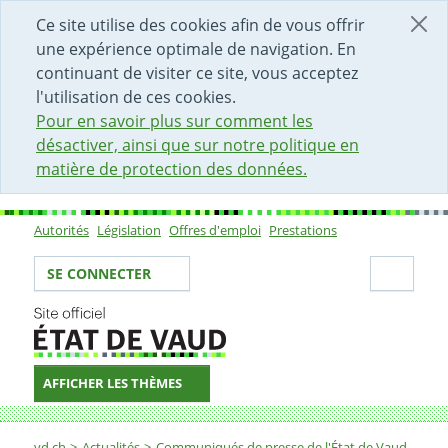
DÉBUT DU CONTENU DE LA PAGE
ACCÈS AU CHAMP DE RECHERCHE
PAGE D'ACCUEIL
FORMULAIRE DE CONTACT
Ce site utilise des cookies afin de vous offrir
une expérience optimale de navigation. En
continuant de visiter ce site, vous acceptez
l'utilisation de ces cookies.
Pour en savoir plus sur comment les
désactiver, ainsi que sur notre politique en
matière de protection des données.
Autorités
Législation
Offres d'emploi
Prestations
Sous-navigation
Votre identité
Secti
SE CONNECTER
AFFICHER LES THÈMES
Fil d'Ariane
vd.ch
Actualités
Communiqués de presse de l'État de Vaud