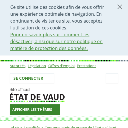
DÉBUT DU CONTENU DE LA PAGE
ACCÈS AU CHAMP DE RECHERCHE
PAGE D'ACCUEIL
FORMULAIRE DE CONTACT
Ce site utilise des cookies afin de vous offrir
une expérience optimale de navigation. En
continuant de visiter ce site, vous acceptez
l'utilisation de ces cookies.
Pour en savoir plus sur comment les
désactiver, ainsi que sur notre politique en
matière de protection des données.
Autorités
Législation
Offres d'emploi
Prestations
Sous-navigation
Votre identité
Secti
SE CONNECTER
AFFICHER LES THÈMES
Fil d'Ariane
vd.ch
Actualités
Communiqués de presse de l'État de Vaud