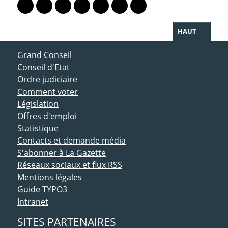
Lien vers le profil Mastodon
Lien vers le profil Bluesky
Lien vers le profil Instagram
Lien vers le profil Linkedin
Lien vers le profil Facebook
Lien vers le profil Twitter
Partager par WhatsAp
HAUT
ACCÈS DIRECT
Grand Conseil
Conseil d'Etat
Ordre judiciaire
Comment voter
Législation
Offres d'emploi
Statistique
Contacts et demande média
S'abonner à La Gazette
Réseaux sociaux et flux RSS
Mentions légales
Guide TYPO3
Intranet
SITES PARTENAIRES