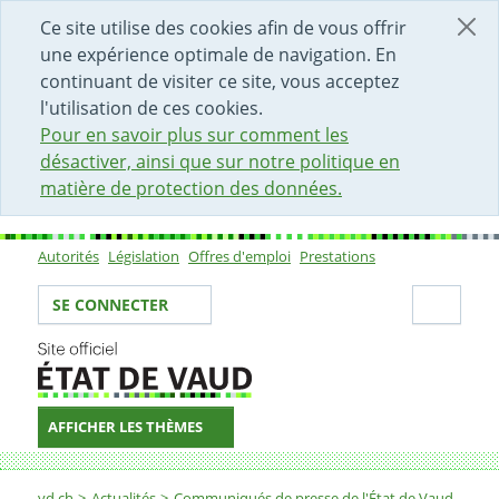
DÉBUT DU CONTENU DE LA PAGE
ACCÈS AU CHAMP DE RECHERCHE
PAGE D'ACCUEIL
FORMULAIRE DE CONTACT
Ce site utilise des cookies afin de vous offrir
une expérience optimale de navigation. En
continuant de visiter ce site, vous acceptez
l'utilisation de ces cookies.
Pour en savoir plus sur comment les
désactiver, ainsi que sur notre politique en
matière de protection des données.
Autorités
Législation
Offres d'emploi
Prestations
Sous-navigation
Votre identité
Secti
SE CONNECTER
AFFICHER LES THÈMES
Fil d'Ariane
vd.ch
Actualités
Communiqués de presse de l'État de Vaud