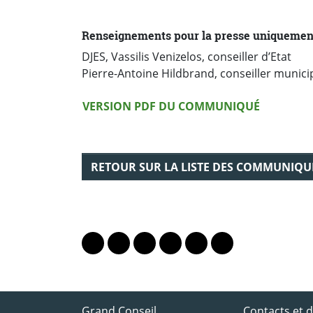
Renseignements pour la presse uniquemen
DJES, Vassilis Venizelos, conseiller d’Etat
Pierre-Antoine Hildbrand, conseiller municip
Version PDF
VERSION PDF DU COMMUNIQUÉ
RETOUR SUR LA LISTE DES COMMUNIQU
PARTAGER LA PAGE
Lien vers le profil Mastodon
Lien vers le profil Bluesky
Lien vers le profil Instagram
Lien vers le profil Linkedin
Lien vers le profil Fac
Lien vers le profil
ACCÈS DIRECT
Grand Conseil
Contacts et