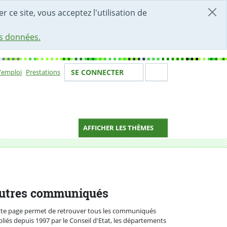
r ce site, vous acceptez l'utilisation de
es données.
Votre identité
Section de 
d'emploi
Prestations
SE CONNECTER
ion
AFFICHER LES THÈMES
utres communiqués
tte page permet de retrouver tous les communiqués
liés depuis 1997 par le Conseil d'Etat, les départements