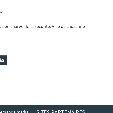
t
alen charge de la sécurité, Ville de Lausanne
ÉS
ebook
 Twitter
SITES PARTENAIRES
 demande média