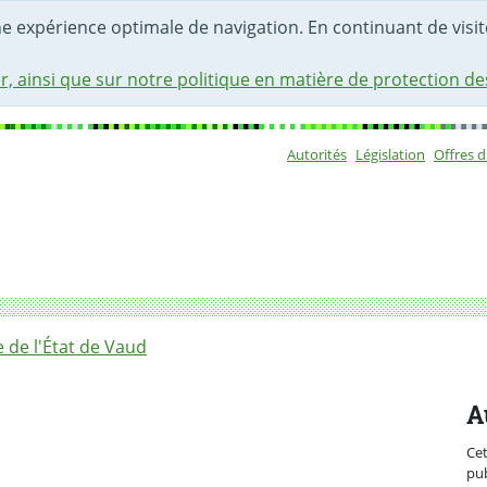
une expérience optimale de navigation. En continuant de visite
r, ainsi que sur notre politique en matière de protection d
Autorités
Législation
Offres 
Sous-navigat
 le prochain match du FC Lausanne-Sport contre le GC Zurich
de l'État de Vaud
A
Ce
pub