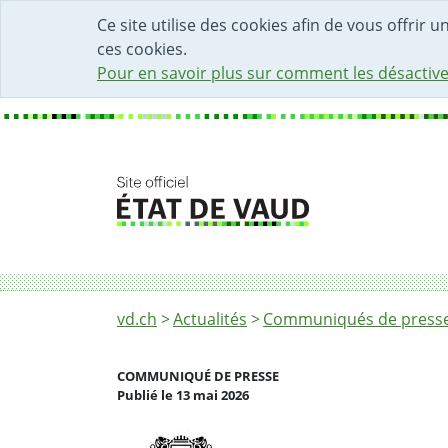
DÉBUT DU CONTENU DE LA PAGE
ACCÈS AU CHAMP DE RECHERCHE
PAGE D'ACCUEIL
FORMULAIRE DE CONTACT
Ce site utilise des cookies afin de vous offrir 
ces cookies.
Pour en savoir plus sur comment les désactive
Fil d'Ariane
Les autorités prononcent le huis clos pour
vd.ch
Actualités
Communiqués de presse 
COMMUNIQUÉ DE PRESSE
Publié le 13 mai 2026
Partenaire(s)