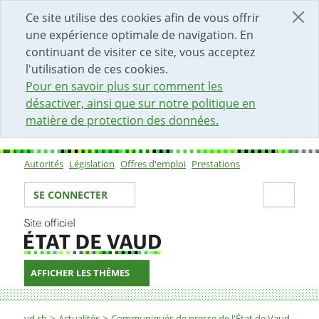
DÉBUT DU CONTENU DE LA PAGE
ACCÈS AU CHAMP DE RECHERCHE
PAGE D'ACCUEIL
FORMULAIRE DE CONTACT
Ce site utilise des cookies afin de vous offrir
une expérience optimale de navigation. En
continuant de visiter ce site, vous acceptez
l'utilisation de ces cookies.
Pour en savoir plus sur comment les
désactiver, ainsi que sur notre politique en
matière de protection des données.
Autorités
Législation
Offres d'emploi
Prestations
Sous-navigation
Votre identité
Secti
SE CONNECTER
AFFICHER LES THÈMES
Fil d'Ariane
vd.ch
Actualités
Communiqués de presse de l'État de Vaud