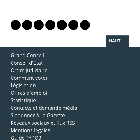
PARTAGER LA PAGE
Lien vers le profil Mastodon
Lien vers le profil Bluesky
Lien vers le profil Instagram
Lien vers le profil Linkedin
Lien vers le profil Facebook
Lien vers le profil Twitter
Partager par WhatsAp
HAUT
ACCÈS DIRECT
Grand Conseil
Conseil d'Etat
Ordre judiciaire
Comment voter
Législation
Offres d'emploi
Statistique
Contacts et demande média
S'abonner à La Gazette
Réseaux sociaux et flux RSS
Mentions légales
Guide TYPO3