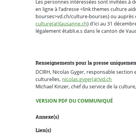
Les personnes intéressées sont invitées à 
en ligne à l’adresse <link themes culture ai
bourses>vd.ch/culture-bourses) ou auprès de
culture(at)lausanne.ch
) d'ici au 31 décembre
légalement établi.e.s dans le canton de Va
Renseignements pour la presse uniquemen
DCIRH, Nicolas Gyger, responsable section e
culturelles,
nicolas.gyger(at)vd.ch
Michael Kinzer, chef du service de la culture
Version PDF
VERSION PDF DU COMMUNIQUÉ
Annexe(s)
Lien(s)