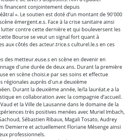
ils financent conjointement depuis
tral ». Le soutien est doté d’un montant de 90'000
cène émergent.e.s. Face à la crise sanitaire ainsi
lutter contre cette dernière et qui bouleversent les
 cette Bourse se veut un signal fort quant à
 aux côtés des acteur.trice.s culturel.le.s en ces
s des metteur.euse.s en scène en devenir en
nnage d'une durée de deux ans. Durant la première
euse en scène choisi.e par ses soins et effectue
es régionales auprès d'un.e deuxième
éen. Durant la deuxième année, le/la lauréat.e a la
tistique en collaboration avec la compagnie d’accueil.
 Vaud et la Ville de Lausanne dans le domaine de la
xpériences très positives menées avec Muriel Imbach,
Gachoud, Sébastien Ribaux, Magali Tosato, Audrey
am Demierre et actuellement Floriane Mésenge ainsi
ieux professionnels.