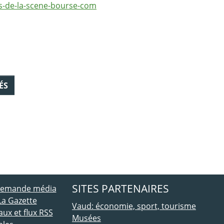
s-de-la-scene-bourse-com
ÉS
ebook
 Twitter
SITES PARTENAIRES
 demande média
La Gazette
Vaud: économie, sport, tourisme
ux et flux RSS
Musées