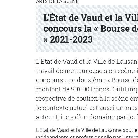
Partenaire(s)
ARTS DE LA SCÈNE
L'État de Vaud et la V
concours la « Bourse 
» 2021-2023
L'État de Vaud et la Ville de Lausa
travail de metteur.euse.s en scène i
concours une douzième « Bourse d
montant de 90'000 francs. Outil imp
respective de soutien à la scène é
le contexte actuel est aussi un m
acteur.trice.s d’un domaine particu
L’Etat de Vaud et la Ville de Lausanne sout
indépendante et professionnelle par l’interm