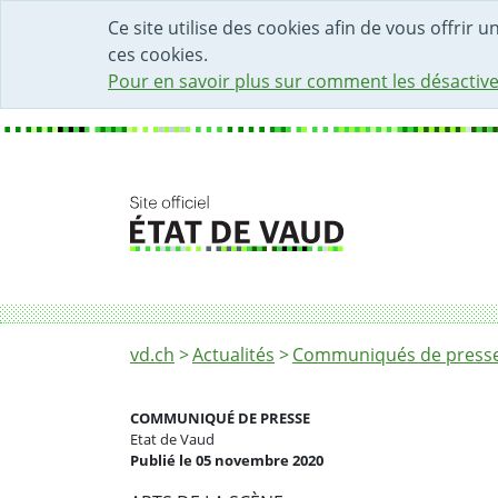
DÉBUT DU CONTENU DE LA PAGE
ACCÈS AU CHAMP DE RECHERCHE
PAGE D'ACCUEIL
FORMULAIRE DE CONTACT
Ce site utilise des cookies afin de vous offrir 
ces cookies.
Pour en savoir plus sur comment les désactive
Fil d'Ariane
L'État de Vaud et la Ville de Lausanne met
vd.ch
Actualités
Communiqués de presse 
COMMUNIQUÉ DE PRESSE
Etat de Vaud
Publié le 05 novembre 2020