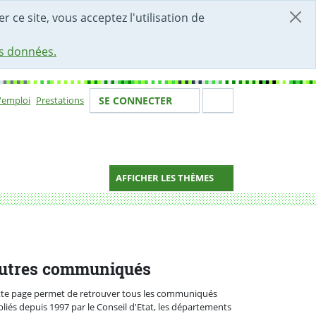
r ce site, vous acceptez l'utilisation de
es données.
Votre identité
Section de 
d'emploi
Prestations
SE CONNECTER
ion
AFFICHER LES THÈMES
021-2023
utres communiqués
tte page permet de retrouver tous les communiqués
liés depuis 1997 par le Conseil d'Etat, les départements