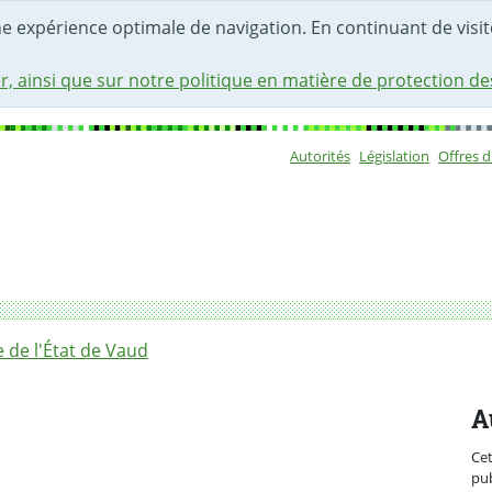
une expérience optimale de navigation. En continuant de visite
r, ainsi que sur notre politique en matière de protection d
Autorités
Législation
Offres 
Sous-navigat
tent au concours la « Bourse de compagnonnage théâtral » 2
de l'État de Vaud
A
Ce
pub