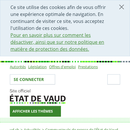
DÉBUT DU CONTENU DE LA PAGE
ACCÈS AU CHAMP DE RECHERCHE
PAGE D'ACCUEIL
FORMULAIRE DE CONTACT
Ce site utilise des cookies afin de vous offrir
une expérience optimale de navigation. En
continuant de visiter ce site, vous acceptez
l'utilisation de ces cookies.
Pour en savoir plus sur comment les
désactiver, ainsi que sur notre politique en
matière de protection des données.
Autorités
Législation
Offres d'emploi
Prestations
Sous-navigation
Votre identité
Secti
SE CONNECTER
AFFICHER LES THÈMES
Fil d'Ariane
vd.ch
Actualités
Communiqués de presse de l'État de Vaud