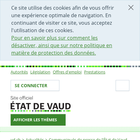
DÉBUT DU CONTENU DE LA PAGE
ACCÈS AU CHAMP DE RECHERCHE
PAGE D'ACCUEIL
FORMULAIRE DE CONTACT
Ce site utilise des cookies afin de vous offrir
une expérience optimale de navigation. En
continuant de visiter ce site, vous acceptez
l'utilisation de ces cookies.
Pour en savoir plus sur comment les
désactiver, ainsi que sur notre politique en
matière de protection des données.
Autorités
Législation
Offres d'emploi
Prestations
Sous-navigation
Votre identité
Secti
SE CONNECTER
AFFICHER LES THÈMES
Fil d'Ariane
vd.ch
Actualités
Communiqués de presse de l'État de Vaud