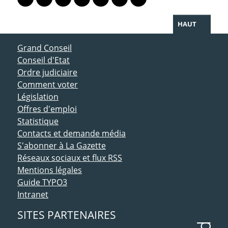
Lien vers le profil Mastodon
Lien vers le profil Bluesky
Lien vers le profil Instagram
Lien vers le profil Linkedin
Lien vers le profil Facebook
Lien vers le profil Twitter
Partager par WhatsAp
HAUT
ACCÈS DIRECT
Grand Conseil
Conseil d'Etat
Ordre judiciaire
Comment voter
Législation
Offres d'emploi
Statistique
Contacts et demande média
S'abonner à La Gazette
Réseaux sociaux et flux RSS
Mentions légales
Guide TYPO3
Intranet
SITES PARTENAIRES