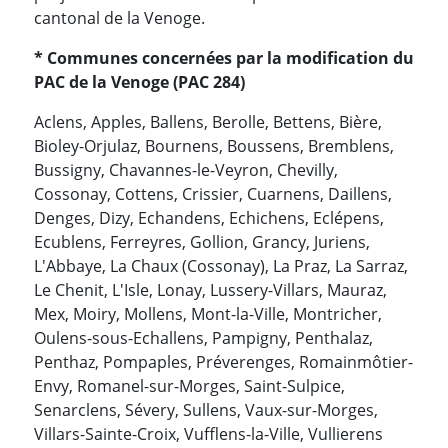
cantonal de la Venoge.
* Communes concernées par la modification du
PAC de la Venoge (PAC 284)
Aclens, Apples, Ballens, Berolle, Bettens, Bière,
Bioley-Orjulaz, Bournens, Boussens, Bremblens,
Bussigny, Chavannes-le-Veyron, Chevilly,
Cossonay, Cottens, Crissier, Cuarnens, Daillens,
Denges, Dizy, Echandens, Echichens, Eclépens,
Ecublens, Ferreyres, Gollion, Grancy, Juriens,
L'Abbaye, La Chaux (Cossonay), La Praz, La Sarraz,
Le Chenit, L'Isle, Lonay, Lussery-Villars, Mauraz,
Mex, Moiry, Mollens, Mont-la-Ville, Montricher,
Oulens-sous-Echallens, Pampigny, Penthalaz,
Penthaz, Pompaples, Préverenges, Romainmôtier-
Envy, Romanel-sur-Morges, Saint-Sulpice,
Senarclens, Sévery, Sullens, Vaux-sur-Morges,
Villars-Sainte-Croix, Vufflens-la-Ville, Vullierens