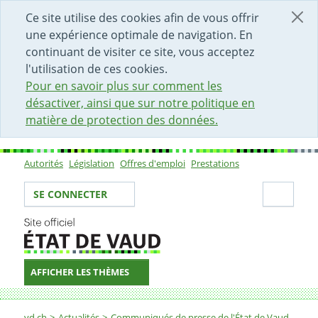
DÉBUT DU CONTENU DE LA PAGE
ACCÈS AU CHAMP DE RECHERCHE
PAGE D'ACCUEIL
FORMULAIRE DE CONTACT
Ce site utilise des cookies afin de vous offrir
une expérience optimale de navigation. En
continuant de visiter ce site, vous acceptez
l'utilisation de ces cookies.
Pour en savoir plus sur comment les
désactiver, ainsi que sur notre politique en
matière de protection des données.
Autorités
Législation
Offres d'emploi
Prestations
Sous-navigation
Votre identité
Secti
SE CONNECTER
AFFICHER LES THÈMES
Fil d'Ariane
vd.ch
Actualités
Communiqués de presse de l'État de Vaud