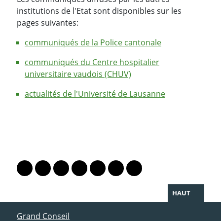
institutions de l'Etat sont disponibles sur les
pages suivantes:
communiqués de la Police cantonale
communiqués du Centre hospitalier
universitaire vaudois (CHUV)
actualités de l'Université de Lausanne
PARTAGER LA PAGE
Lien vers le profil Mastodon
Lien vers le profil Bluesky
Lien vers le profil Instagram
Lien vers le profil Linkedin
Lien vers le profil Facebook
Lien vers le profil Twitter
Partager par WhatsAp
HAUT
ACCÈS DIRECT
Grand Conseil