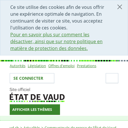
DÉBUT DU CONTENU DE LA PAGE
ACCÈS AU CHAMP DE RECHERCHE
PAGE D'ACCUEIL
FORMULAIRE DE CONTACT
Ce site utilise des cookies afin de vous offrir
une expérience optimale de navigation. En
continuant de visiter ce site, vous acceptez
l'utilisation de ces cookies.
Pour en savoir plus sur comment les
désactiver, ainsi que sur notre politique en
matière de protection des données.
Autorités
Législation
Offres d'emploi
Prestations
Sous-navigation
Votre identité
Secti
SE CONNECTER
AFFICHER LES THÈMES
Fil d'Ariane
vd.ch
Actualités
Communiqués de presse de l'État de Vaud