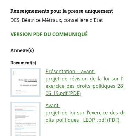
Renseignements pour la presse uniquement
DES, Béatrice Métraux, conseillère d'Etat
Version PDF
VERSION PDF DU COMMUNIQUÉ
Annexe(s)
Document(s)
Présentation_-_avant-
projet_de_révision_de_la_loi_sur_l’
exercice_des_droits_politiques_28_
06_19.pdf (PDF)
Avant-
projet_de_loi_sur_l’exercice_des_dr
oits_politiques__LEDP_.pdf (PDF)