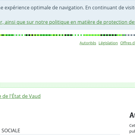
une expérience optimale de navigation. En continuant de visite
r, ainsi que sur notre politique en matière de protection d
Autorités
Législation
Offres 
Sous-navigat
ons au sein de la Direction générale de la cohésion social
de l'État de Vaud
A
Ce
 SOCIALE
pub