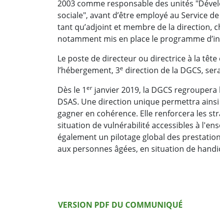
2003 comme responsable des unités "Dévelop
sociale", avant d’être employé au Service de
tant qu’adjoint et membre de la direction, che
notamment mis en place le programme d’inse
Le poste de directeur ou directrice à la têt
e
l’hébergement, 3
direction de la DGCS, ser
er
Dès le 1
janvier 2019, la DGCS regroupera 
DSAS. Une direction unique permettra ainsi
gagner en cohérence. Elle renforcera les st
situation de vulnérabilité accessibles à l'en
également un pilotage global des prestat
aux personnes âgées, en situation de handic
Version PDF
VERSION PDF DU COMMUNIQUÉ