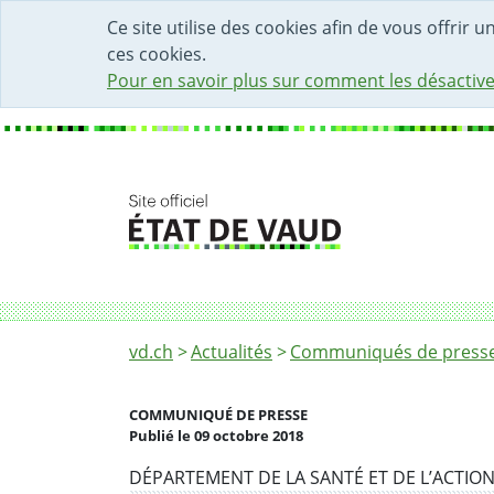
DÉBUT DU CONTENU DE LA PAGE
ACCÈS AU CHAMP DE RECHERCHE
PAGE D'ACCUEIL
FORMULAIRE DE CONTACT
Ce site utilise des cookies afin de vous offrir 
ces cookies.
Pour en savoir plus sur comment les désactive
Fil d'Ariane
Nomination des responsables de deux directi
vd.ch
Actualités
Communiqués de presse 
COMMUNIQUÉ DE PRESSE
Publié le 09 octobre 2018
Partenaire(s)
DÉPARTEMENT DE LA SANTÉ ET DE L’ACTION