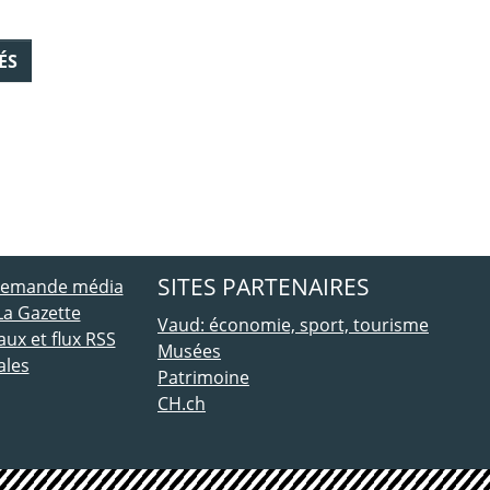
ÉS
ebook
 Twitter
SITES PARTENAIRES
 demande média
La Gazette
Vaud: économie, sport, tourisme
ux et flux RSS
Musées
ales
Patrimoine
CH.ch