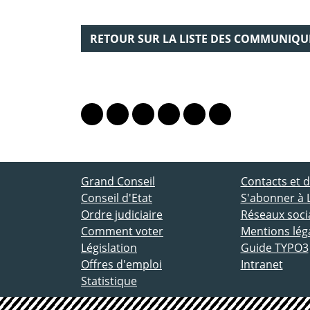
RETOUR SUR LA LISTE DES COMMUNIQU
PARTAGER LA PAGE
Lien vers le profil Mastodon
Lien vers le profil Bluesky
Lien vers le profil Instagram
Lien vers le profil Linkedin
Lien vers le profil Fac
Lien vers le profil
ACCÈS DIRECT
Grand Conseil
Contacts et
Conseil d'Etat
S'abonner à 
Ordre judiciaire
Réseaux socia
Comment voter
Mentions lég
Législation
Guide TYPO3
Offres d'emploi
Intranet
Statistique