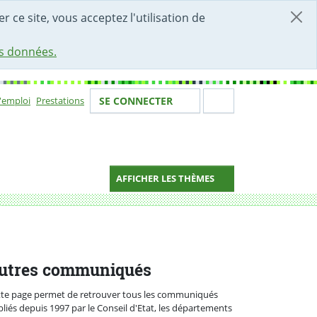
r ce site, vous acceptez l'utilisation de
es données.
Votre identité
Section de 
d'emploi
Prestations
SE CONNECTER
ion
AFFICHER LES THÈMES
e
utres communiqués
tte page permet de retrouver tous les communiqués
liés depuis 1997 par le Conseil d'Etat, les départements