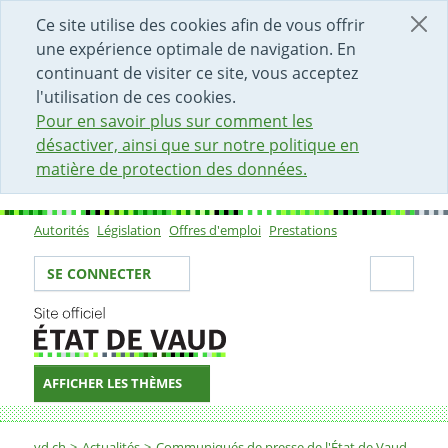
DÉBUT DU CONTENU DE LA PAGE
ACCÈS AU CHAMP DE RECHERCHE
PAGE D'ACCUEIL
FORMULAIRE DE CONTACT
Ce site utilise des cookies afin de vous offrir
une expérience optimale de navigation. En
continuant de visiter ce site, vous acceptez
l'utilisation de ces cookies.
Pour en savoir plus sur comment les
désactiver, ainsi que sur notre politique en
matière de protection des données.
Autorités
Législation
Offres d'emploi
Prestations
Sous-navigation
Votre identité
Secti
SE CONNECTER
AFFICHER LES THÈMES
Fil d'Ariane
vd.ch
Actualités
Communiqués de presse de l'État de Vaud