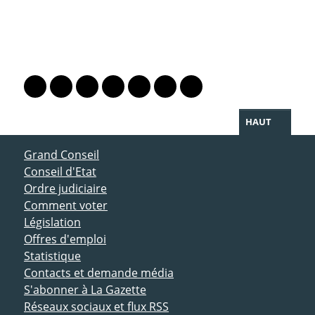
PARTAGER LA PAGE
Lien vers le profil Mastodon
Lien vers le profil Bluesky
Lien vers le profil Instagram
Lien vers le profil Linkedin
Lien vers le profil Facebook
Lien vers le profil Twitter
Partager par WhatsAp
HAUT
ACCÈS DIRECT
Grand Conseil
Conseil d'Etat
Ordre judiciaire
Comment voter
Législation
Offres d'emploi
Statistique
Contacts et demande média
S'abonner à La Gazette
Réseaux sociaux et flux RSS