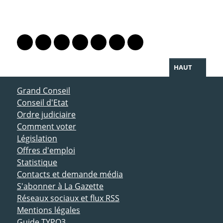
PARTAGER LA PAGE
Lien vers le profil Mastodon
Lien vers le profil Bluesky
Lien vers le profil Instagram
Lien vers le profil Linkedin
Lien vers le profil Facebook
Lien vers le profil Twitter
Partager par WhatsAp
HAUT
ACCÈS DIRECT
Grand Conseil
Conseil d'Etat
Ordre judiciaire
Comment voter
Législation
Offres d'emploi
Statistique
Contacts et demande média
S'abonner à La Gazette
Réseaux sociaux et flux RSS
Mentions légales
Guide TYPO3