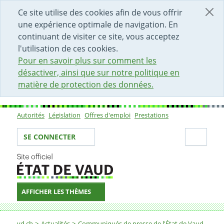
DÉBUT DU CONTENU DE LA PAGE
ACCÈS AU CHAMP DE RECHERCHE
PAGE D'ACCUEIL
FORMULAIRE DE CONTACT
Ce site utilise des cookies afin de vous offrir
une expérience optimale de navigation. En
continuant de visiter ce site, vous acceptez
l'utilisation de ces cookies.
Pour en savoir plus sur comment les
désactiver, ainsi que sur notre politique en
matière de protection des données.
Autorités
Législation
Offres d'emploi
Prestations
Sous-navigation
Votre identité
Secti
SE CONNECTER
AFFICHER LES THÈMES
Fil d'Ariane
vd.ch
Actualités
Communiqués de presse de l'État de Vaud