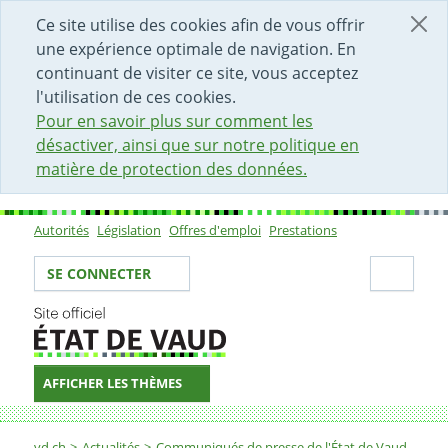
DÉBUT DU CONTENU DE LA PAGE
ACCÈS AU CHAMP DE RECHERCHE
PAGE D'ACCUEIL
FORMULAIRE DE CONTACT
Ce site utilise des cookies afin de vous offrir
une expérience optimale de navigation. En
continuant de visiter ce site, vous acceptez
l'utilisation de ces cookies.
Pour en savoir plus sur comment les
désactiver, ainsi que sur notre politique en
matière de protection des données.
Autorités
Législation
Offres d'emploi
Prestations
Sous-navigation
Votre identité
Secti
SE CONNECTER
AFFICHER LES THÈMES
Fil d'Ariane
vd.ch
Actualités
Communiqués de presse de l'État de Vaud