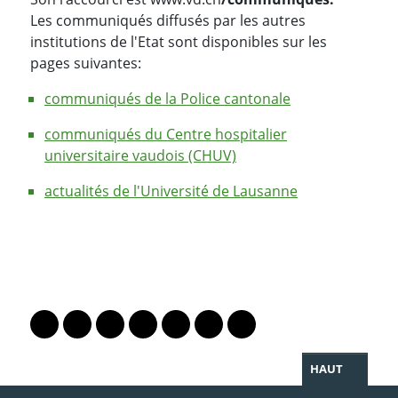
Les communiqués diffusés par les autres
institutions de l'Etat sont disponibles sur les
pages suivantes:
communiqués de la Police cantonale
communiqués du Centre hospitalier
universitaire vaudois (CHUV)
actualités de l'Université de Lausanne
PARTAGER LA PAGE
Lien vers le profil Mastodon
Lien vers le profil Bluesky
Lien vers le profil Instagram
Lien vers le profil Linkedin
Lien vers le profil Facebook
Lien vers le profil Twitter
Partager par WhatsAp
HAUT