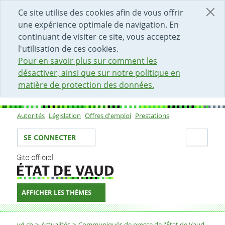
DÉBUT DU CONTENU DE LA PAGE
ACCÈS AU CHAMP DE RECHERCHE
PAGE D'ACCUEIL
FORMULAIRE DE CONTACT
Ce site utilise des cookies afin de vous offrir
une expérience optimale de navigation. En
continuant de visiter ce site, vous acceptez
l'utilisation de ces cookies.
Pour en savoir plus sur comment les
désactiver, ainsi que sur notre politique en
matière de protection des données.
Autorités
Législation
Offres d'emploi
Prestations
Sous-navigation
Votre identité
Secti
SE CONNECTER
AFFICHER LES THÈMES
Fil d'Ariane
vd.ch
Actualités
Communiqués de presse de l'État de Vaud