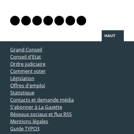
PARTAGER LA PAGE
Lien vers le profil Mastodon
Lien vers le profil Bluesky
Lien vers le profil Instagram
Lien vers le profil Linkedin
Lien vers le profil Facebook
Lien vers le profil Twitter
Partager par WhatsAp
HAUT
ACCÈS DIRECT
Grand Conseil
Conseil d'Etat
Ordre judiciaire
Comment voter
Législation
Offres d'emploi
Statistique
Contacts et demande média
S'abonner à La Gazette
Réseaux sociaux et flux RSS
Mentions légales
Guide TYPO3