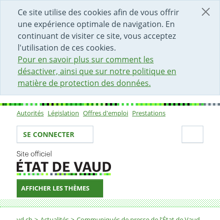
DÉBUT DU CONTENU DE LA PAGE
ACCÈS AU CHAMP DE RECHERCHE
PAGE D'ACCUEIL
FORMULAIRE DE CONTACT
Ce site utilise des cookies afin de vous offrir
une expérience optimale de navigation. En
continuant de visiter ce site, vous acceptez
l'utilisation de ces cookies.
Pour en savoir plus sur comment les
désactiver, ainsi que sur notre politique en
matière de protection des données.
Autorités
Législation
Offres d'emploi
Prestations
Sous-navigation
Votre identité
Secti
SE CONNECTER
AFFICHER LES THÈMES
Fil d'Ariane
vd.ch
Actualités
Communiqués de presse de l'État de Vaud