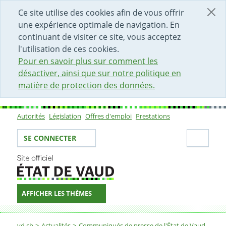
DÉBUT DU CONTENU DE LA PAGE
ACCÈS AU CHAMP DE RECHERCHE
PAGE D'ACCUEIL
FORMULAIRE DE CONTACT
Ce site utilise des cookies afin de vous offrir
une expérience optimale de navigation. En
continuant de visiter ce site, vous acceptez
l'utilisation de ces cookies.
Pour en savoir plus sur comment les
désactiver, ainsi que sur notre politique en
matière de protection des données.
Autorités
Législation
Offres d'emploi
Prestations
Sous-navigation
Votre identité
Secti
SE CONNECTER
AFFICHER LES THÈMES
Fil d'Ariane
vd.ch
Actualités
Communiqués de presse de l'État de Vaud