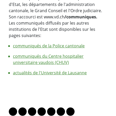
d'Etat, les départements de l'administration
cantonale, le Grand Conseil et l'Ordre judiciaire.
Son raccourci est www.vd.ch
/communiques.
Les communiqués diffusés par les autres
institutions de l'Etat sont disponibles sur les
pages suivantes:
communiqués de la Police cantonale
communiqués du Centre hospitalier
universitaire vaudois (CHUV)
actualités de l'Université de Lausanne
PARTAGER LA PAGE
Lien vers le profil Mastodon
Lien vers le profil Bluesky
Lien vers le profil Instagram
Lien vers le profil Linkedin
Lien vers le profil Facebook
Lien vers le profil Twitter
Partager par WhatsAp