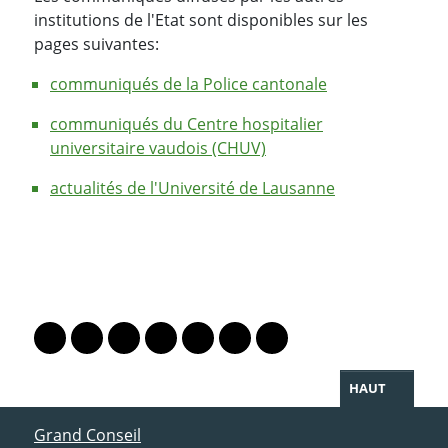
institutions de l'Etat sont disponibles sur les
pages suivantes:
communiqués de la Police cantonale
communiqués du Centre hospitalier
universitaire vaudois (CHUV)
actualités de l'Université de Lausanne
PARTAGER LA PAGE
Lien vers le profil Mastodon
Lien vers le profil Bluesky
Lien vers le profil Instagram
Lien vers le profil Linkedin
Lien vers le profil Facebook
Lien vers le profil Twitter
Partager par WhatsAp
HAUT
ACCÈS DIRECT
Grand Conseil