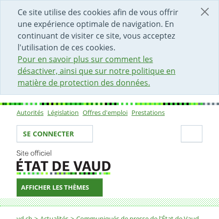
DÉBUT DU CONTENU DE LA PAGE
ACCÈS AU CHAMP DE RECHERCHE
PAGE D'ACCUEIL
FORMULAIRE DE CONTACT
Ce site utilise des cookies afin de vous offrir
une expérience optimale de navigation. En
continuant de visiter ce site, vous acceptez
l'utilisation de ces cookies.
Pour en savoir plus sur comment les
désactiver, ainsi que sur notre politique en
matière de protection des données.
Autorités
Législation
Offres d'emploi
Prestations
Sous-navigation
Votre identité
Secti
SE CONNECTER
AFFICHER LES THÈMES
Fil d'Ariane
vd.ch
Actualités
Communiqués de presse de l'État de Vaud