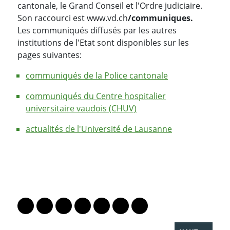
cantonale, le Grand Conseil et l'Ordre judiciaire.
Son raccourci est www.vd.ch
/communiques.
Les communiqués diffusés par les autres
institutions de l'Etat sont disponibles sur les
pages suivantes:
communiqués de la Police cantonale
communiqués du Centre hospitalier
universitaire vaudois (CHUV)
actualités de l'Université de Lausanne
PARTAGER LA PAGE
Lien vers le profil Mastodon
Lien vers le profil Bluesky
Lien vers le profil Instagram
Lien vers le profil Linkedin
Lien vers le profil Facebook
Lien vers le profil Twitter
Partager par WhatsAp