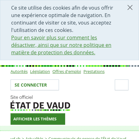
DÉBUT DU CONTENU DE LA PAGE
ACCÈS AU CHAMP DE RECHERCHE
PAGE D'ACCUEIL
FORMULAIRE DE CONTACT
Ce site utilise des cookies afin de vous offrir
une expérience optimale de navigation. En
continuant de visiter ce site, vous acceptez
l'utilisation de ces cookies.
Pour en savoir plus sur comment les
désactiver, ainsi que sur notre politique en
matière de protection des données.
Autorités
Législation
Offres d'emploi
Prestations
Sous-navigation
Votre identité
Secti
SE CONNECTER
AFFICHER LES THÈMES
Fil d'Ariane
vd.ch
Actualités
Communiqués de presse de l'État de Vaud