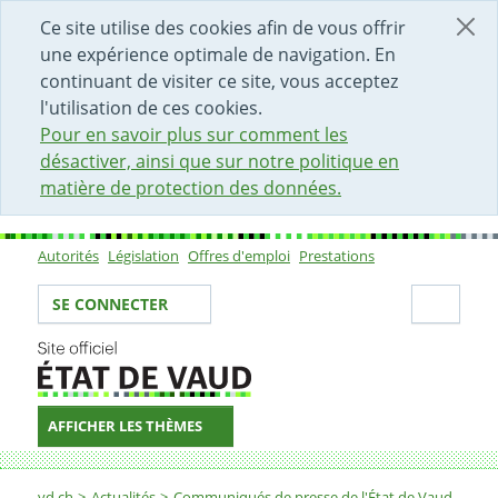
DÉBUT DU CONTENU DE LA PAGE
ACCÈS AU CHAMP DE RECHERCHE
PAGE D'ACCUEIL
FORMULAIRE DE CONTACT
Ce site utilise des cookies afin de vous offrir
une expérience optimale de navigation. En
continuant de visiter ce site, vous acceptez
l'utilisation de ces cookies.
Pour en savoir plus sur comment les
désactiver, ainsi que sur notre politique en
matière de protection des données.
Autorités
Législation
Offres d'emploi
Prestations
Sous-navigation
Votre identité
Secti
SE CONNECTER
AFFICHER LES THÈMES
Fil d'Ariane
vd.ch
Actualités
Communiqués de presse de l'État de Vaud