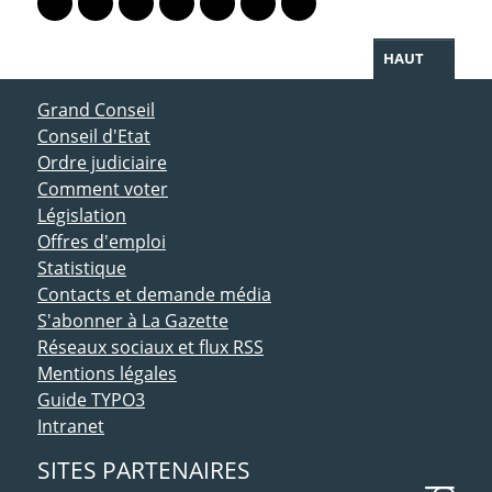
Lien vers le profil Mastodon
Lien vers le profil Bluesky
Lien vers le profil Instagram
Lien vers le profil Linkedin
Lien vers le profil Facebook
Lien vers le profil Twitter
Partager par WhatsAp
HAUT
ACCÈS DIRECT
Grand Conseil
Conseil d'Etat
Ordre judiciaire
Comment voter
Législation
Offres d'emploi
Statistique
Contacts et demande média
S'abonner à La Gazette
Réseaux sociaux et flux RSS
Mentions légales
Guide TYPO3
Intranet
SITES PARTENAIRES