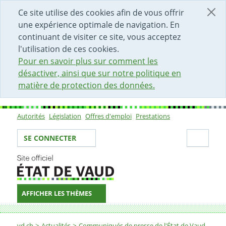
DÉBUT DU CONTENU DE LA PAGE
ACCÈS AU CHAMP DE RECHERCHE
PAGE D'ACCUEIL
FORMULAIRE DE CONTACT
Ce site utilise des cookies afin de vous offrir
une expérience optimale de navigation. En
continuant de visiter ce site, vous acceptez
l'utilisation de ces cookies.
Pour en savoir plus sur comment les
désactiver, ainsi que sur notre politique en
matière de protection des données.
Autorités
Législation
Offres d'emploi
Prestations
Sous-navigation
Votre identité
Secti
SE CONNECTER
AFFICHER LES THÈMES
Fil d'Ariane
vd.ch
Actualités
Communiqués de presse de l'État de Vaud