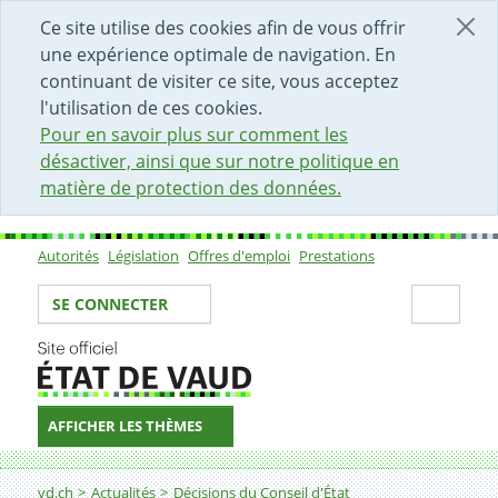
DÉBUT DU CONTENU DE LA PAGE
ACCÈS AU CHAMP DE RECHERCHE
PAGE D'ACCUEIL
FORMULAIRE DE CONTACT
Ce site utilise des cookies afin de vous offrir
une expérience optimale de navigation. En
continuant de visiter ce site, vous acceptez
l'utilisation de ces cookies.
Pour en savoir plus sur comment les
désactiver, ainsi que sur notre politique en
matière de protection des données.
Autorités
Législation
Offres d'emploi
Prestations
Sous-navigation
Votre identité
Secti
SE CONNECTER
AFFICHER LES THÈMES
Fil d'Ariane
Décision
vd.ch
Actualités
Décisions du Conseil d'État