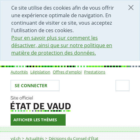
DÉBUT DU CONTENU DE LA PAGE
ACCÈS AU CHAMP DE RECHERCHE
PAGE D'ACCUEIL
FORMULAIRE DE CONTACT
Ce site utilise des cookies afin de vous offrir
une expérience optimale de navigation. En
continuant de visiter ce site, vous acceptez
l'utilisation de ces cookies.
Pour en savoir plus sur comment les
désactiver, ainsi que sur notre politique en
matière de protection des données.
Autorités
Législation
Offres d'emploi
Prestations
Sous-navigation
Votre identité
Secti
SE CONNECTER
AFFICHER LES THÈMES
Fil d'Ariane
Décision
vd.ch
Actualités
Décisions du Conseil d'État