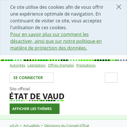
DÉBUT DU CONTENU DE LA PAGE
ACCÈS AU CHAMP DE RECHERCHE
PAGE D'ACCUEIL
FORMULAIRE DE CONTACT
Ce site utilise des cookies afin de vous offrir
une expérience optimale de navigation. En
continuant de visiter ce site, vous acceptez
l'utilisation de ces cookies.
Pour en savoir plus sur comment les
désactiver, ainsi que sur notre politique en
matière de protection des données.
Autorités
Législation
Offres d'emploi
Prestations
Sous-navigation
Votre identité
Secti
SE CONNECTER
AFFICHER LES THÈMES
Fil d'Ariane
Décision
vd.ch
Actualités
Décisions du Conseil d'État