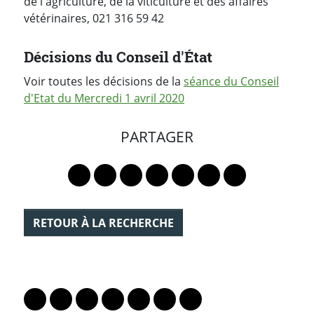
de l'agriculture, de la viticulture et des affaires
vétérinaires, 021 316 59 42
Décisions du Conseil d'État
Voir toutes les décisions de la
séance du Conseil
d'Etat du Mercredi 1 avril 2020
PARTAGER
Lien vers le profil Mastodon
Lien vers le profil Bluesky
Lien vers le profil Instagram
Lien vers le profil Linkedin
Lien vers le profil Faceb
Lien vers le profil Tw
Partager par 
RETOUR À LA RECHERCHE
PARTAGER LA PAGE
Lien vers le profil Mastodon
Lien vers le profil Bluesky
Lien vers le profil Instagram
Lien vers le profil Linkedin
Lien vers le profil Facebook
Lien vers le profil Twitter
Partager par WhatsAp