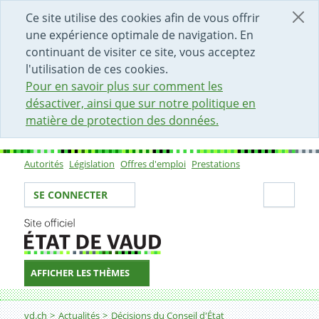
DÉBUT DU CONTENU DE LA PAGE
ACCÈS AU CHAMP DE RECHERCHE
PAGE D'ACCUEIL
FORMULAIRE DE CONTACT
Ce site utilise des cookies afin de vous offrir
une expérience optimale de navigation. En
continuant de visiter ce site, vous acceptez
l'utilisation de ces cookies.
Pour en savoir plus sur comment les
désactiver, ainsi que sur notre politique en
matière de protection des données.
Autorités
Législation
Offres d'emploi
Prestations
Sous-navigation
Votre identité
Secti
SE CONNECTER
AFFICHER LES THÈMES
Fil d'Ariane
Décision
vd.ch
Actualités
Décisions du Conseil d'État