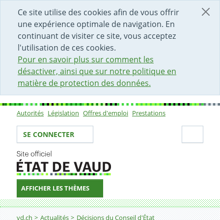
DÉBUT DU CONTENU DE LA PAGE
ACCÈS AU CHAMP DE RECHERCHE
PAGE D'ACCUEIL
FORMULAIRE DE CONTACT
Ce site utilise des cookies afin de vous offrir
une expérience optimale de navigation. En
continuant de visiter ce site, vous acceptez
l'utilisation de ces cookies.
Pour en savoir plus sur comment les
désactiver, ainsi que sur notre politique en
matière de protection des données.
Autorités
Législation
Offres d'emploi
Prestations
Sous-navigation
Votre identité
Secti
SE CONNECTER
AFFICHER LES THÈMES
Fil d'Ariane
Décision
vd.ch
Actualités
Décisions du Conseil d'État