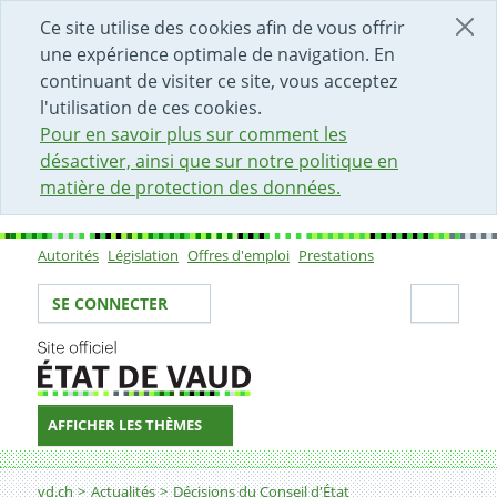
DÉBUT DU CONTENU DE LA PAGE
ACCÈS AU CHAMP DE RECHERCHE
PAGE D'ACCUEIL
FORMULAIRE DE CONTACT
Ce site utilise des cookies afin de vous offrir
une expérience optimale de navigation. En
continuant de visiter ce site, vous acceptez
l'utilisation de ces cookies.
Pour en savoir plus sur comment les
désactiver, ainsi que sur notre politique en
matière de protection des données.
Autorités
Législation
Offres d'emploi
Prestations
Sous-navigation
Votre identité
Secti
SE CONNECTER
AFFICHER LES THÈMES
Fil d'Ariane
Décision
vd.ch
Actualités
Décisions du Conseil d'État