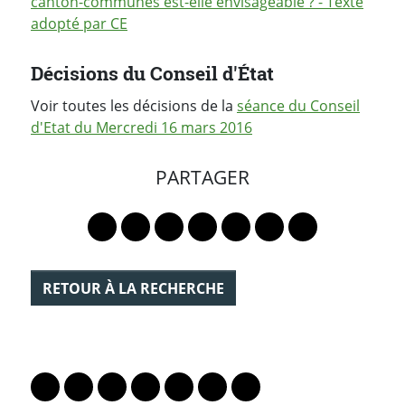
canton-communes est-elle envisageable ? - Texte
adopté par CE
Décisions du Conseil d'État
Voir toutes les décisions de la
séance du Conseil
d'Etat du Mercredi 16 mars 2016
PARTAGER
Lien vers le profil Mastodon
Lien vers le profil Bluesky
Lien vers le profil Instagram
Lien vers le profil Linkedin
Lien vers le profil Faceb
Lien vers le profil Tw
Partager par 
RETOUR À LA RECHERCHE
PARTAGER LA PAGE
Lien vers le profil Mastodon
Lien vers le profil Bluesky
Lien vers le profil Instagram
Lien vers le profil Linkedin
Lien vers le profil Facebook
Lien vers le profil Twitter
Partager par WhatsAp