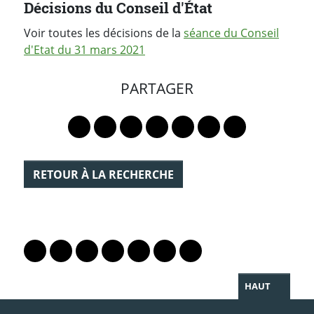
Décisions du Conseil d'État
Voir toutes les décisions de la
séance du Conseil
d'Etat du 31 mars 2021
PARTAGER
Lien vers le profil Mastodon
Lien vers le profil Bluesky
Lien vers le profil Instagram
Lien vers le profil Linkedin
Lien vers le profil Faceb
Lien vers le profil Tw
Partager par 
RETOUR À LA RECHERCHE
PARTAGER LA PAGE
Lien vers le profil Mastodon
Lien vers le profil Bluesky
Lien vers le profil Instagram
Lien vers le profil Linkedin
Lien vers le profil Facebook
Lien vers le profil Twitter
Partager par WhatsAp
HAUT