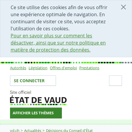
DÉBUT DU CONTENU DE LA PAGE
ACCÈS AU CHAMP DE RECHERCHE
PAGE D'ACCUEIL
FORMULAIRE DE CONTACT
Ce site utilise des cookies afin de vous offrir
une expérience optimale de navigation. En
continuant de visiter ce site, vous acceptez
l'utilisation de ces cookies.
Pour en savoir plus sur comment les
désactiver, ainsi que sur notre politique en
matière de protection des données.
Autorités
Législation
Offres d'emploi
Prestations
Sous-navigation
Votre identité
Secti
SE CONNECTER
AFFICHER LES THÈMES
Fil d'Ariane
Décision
vd.ch
Actualités
Décisions du Conseil d'État