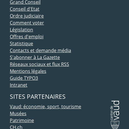
ACCÈS DIRECT
Grand Conseil
Conseil d'Etat
Ordre judiciaire
Comment voter
Législation
Offres d'emploi
Statistique
Contacts et demande média
S'abonner à La Gazette
Réseaux sociaux et flux RSS
Mentions légales
Guide TYPO3
Intranet
SITES PARTENAIRES
Vaud: économie, sport, tourisme
Musées
Patrimoine
CH.ch